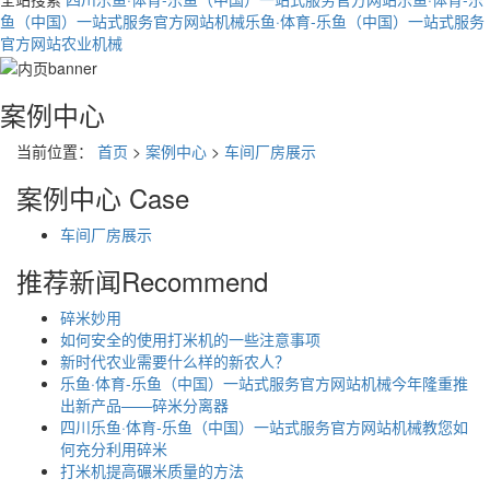
鱼（中国）一站式服务官方网站机械
乐鱼·体育-乐鱼（中国）一站式服务
官方网站农业机械
案例中心
当前位置：
首页
>
案例中心
>
车间厂房展示
案例中心
Case
车间厂房展示
推荐新闻
Recommend
碎米妙用
如何安全的使用打米机的一些注意事项
新时代农业需要什么样的新农人？
乐鱼·体育-乐鱼（中国）一站式服务官方网站机械今年隆重推
出新产品——碎米分离器
四川乐鱼·体育-乐鱼（中国）一站式服务官方网站机械教您如
何充分利用碎米
打米机提高碾米质量的方法