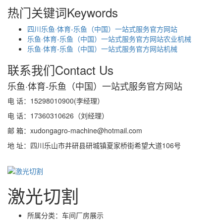
热门关键词
Keywords
四川乐鱼·体育-乐鱼（中国）一站式服务官方网站
乐鱼·体育-乐鱼（中国）一站式服务官方网站农业机械
乐鱼·体育-乐鱼（中国）一站式服务官方网站机械
联系我们
Contact Us
乐鱼·体育-乐鱼（中国）一站式服务官方网站
电 话：15298010900(李经理）
电 话：17360310626（刘经理）
邮 箱：xudongagro-machine@hotmail.com
地 址：四川乐山市井研县研城镇夏家桥街希望大道106号
激光切割
所属分类：
车间厂房展示