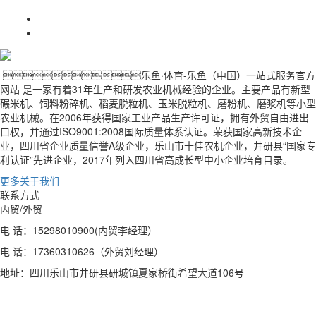
乐鱼·体育-乐鱼（中国）一站式服务官方
网站 是一家有着31年生产和研发农业机械经验的企业。主要产品有新型
碾米机、饲料粉碎机、稻麦脱粒机、玉米脱粒机、磨粉机、磨浆机等小型
农业机械。在2006年获得国家工业产品生产许可证，拥有外贸自由进出
口权，并通过ISO9001:2008国际质量体系认证。荣获国家高新技术企
业，四川省企业质量信誉A级企业，乐山市十佳农机企业，井研县“国家专
利认证”先进企业，2017年列入四川省高成长型中小企业培育目录。
更多关于我们
联系方式
内贸/外贸
电 话：15298010900(内贸李经理）
电 话：17360310626（外贸刘经理）
地址：四川乐山市井研县研城镇夏家桥街希望大道106号