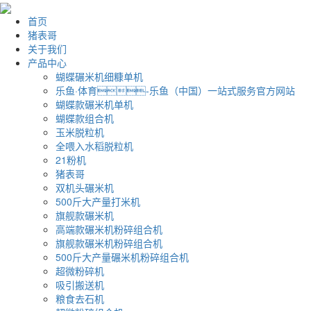
首页
猪表哥
关于我们
产品中心
蝴蝶碾米机细糠单机
乐鱼·体育-乐鱼（中国）一站式服务官方网站
蝴蝶款碾米机单机
蝴蝶款组合机
玉米脱粒机
全喂入水稻脱粒机
21粉机
猪表哥
双机头碾米机
500斤大产量打米机
旗舰款碾米机
高端款碾米机粉碎组合机
旗舰款碾米机粉碎组合机
500斤大产量碾米机粉碎组合机
超微粉碎机
吸引搬送机
粮食去石机