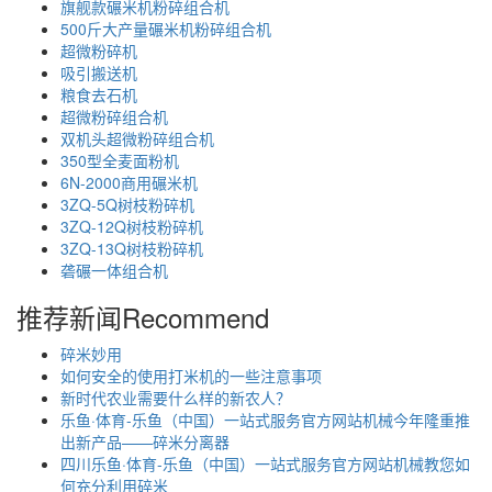
旗舰款碾米机粉碎组合机
500斤大产量碾米机粉碎组合机
超微粉碎机
吸引搬送机
粮食去石机
超微粉碎组合机
双机头超微粉碎组合机
350型全麦面粉机
6N-2000商用碾米机
3ZQ-5Q树枝粉碎机
3ZQ-12Q树枝粉碎机
3ZQ-13Q树枝粉碎机
砻碾一体组合机
推荐新闻
Recommend
碎米妙用
如何安全的使用打米机的一些注意事项
新时代农业需要什么样的新农人？
乐鱼·体育-乐鱼（中国）一站式服务官方网站机械今年隆重推
出新产品——碎米分离器
四川乐鱼·体育-乐鱼（中国）一站式服务官方网站机械教您如
何充分利用碎米