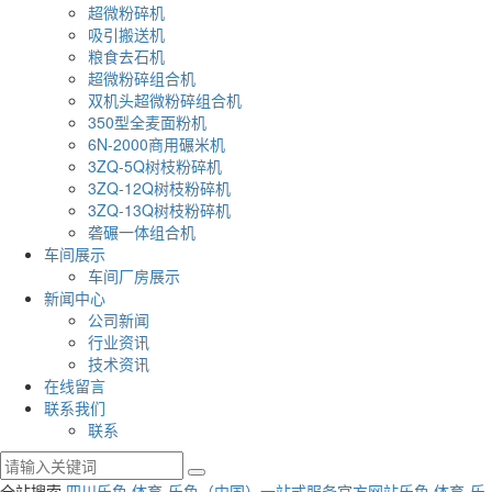
超微粉碎机
吸引搬送机
粮食去石机
超微粉碎组合机
双机头超微粉碎组合机
350型全麦面粉机
6N-2000商用碾米机
3ZQ-5Q树枝粉碎机
3ZQ-12Q树枝粉碎机
3ZQ-13Q树枝粉碎机
砻碾一体组合机
车间展示
车间厂房展示
新闻中心
公司新闻
行业资讯
技术资讯
在线留言
联系我们
联系
全站搜索
四川乐鱼·体育-乐鱼（中国）一站式服务官方网站
乐鱼·体育-乐