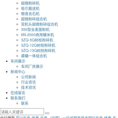
超微粉碎机
吸引搬送机
粮食去石机
超微粉碎组合机
双机头超微粉碎组合机
350型全麦面粉机
6N-2000商用碾米机
3ZQ-5Q树枝粉碎机
3ZQ-12Q树枝粉碎机
3ZQ-13Q树枝粉碎机
砻碾一体组合机
车间展示
车间厂房展示
新闻中心
公司新闻
行业资讯
技术资讯
在线留言
联系我们
联系
全站搜索
四川乐鱼·体育-乐鱼（中国）一站式服务官方网站
乐鱼·体育-乐