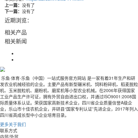
上一篇：
没有了
下一篇：
没有了
近期浏览：
相关产品
相关新闻
乐鱼·体育-乐鱼（中国）一站式服务官方网站 是一家有着31年生产和研
发农业机械经验的企业。主要产品有新型碾米机、饲料粉碎机、稻麦脱粒
机、玉米脱粒机、磨粉机、磨浆机等小型农业机械。在2006年获得国家
工业产品生产许可证，拥有外贸自由进出口权，并通过ISO9001:2008国
际质量体系认证。荣获国家高新技术企业，四川省企业质量信誉A级企
业，乐山市十佳农机企业，井研县“国家专利认证”先进企业，2017年列入
四川省高成长型中小企业培育目录。
更多关于我们
联系方式
内贸/外贸