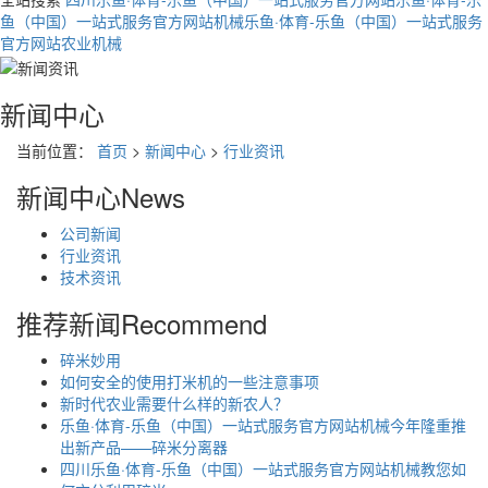
鱼（中国）一站式服务官方网站机械
乐鱼·体育-乐鱼（中国）一站式服务
官方网站农业机械
新闻中心
当前位置：
首页
>
新闻中心
>
行业资讯
新闻中心
News
公司新闻
行业资讯
技术资讯
推荐新闻
Recommend
碎米妙用
如何安全的使用打米机的一些注意事项
新时代农业需要什么样的新农人？
乐鱼·体育-乐鱼（中国）一站式服务官方网站机械今年隆重推
出新产品——碎米分离器
四川乐鱼·体育-乐鱼（中国）一站式服务官方网站机械教您如