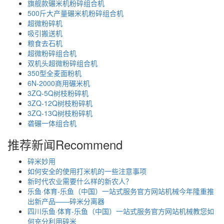
旗舰款碾米机粉碎组合机
500斤大产量碾米机粉碎组合机
超微粉碎机
吸引搬送机
粮食去石机
超微粉碎组合机
双机头超微粉碎组合机
350型全麦面粉机
6N-2000商用碾米机
3ZQ-5Q树枝粉碎机
3ZQ-12Q树枝粉碎机
3ZQ-13Q树枝粉碎机
砻碾一体组合机
推荐新闻
Recommend
碎米妙用
如何安全的使用打米机的一些注意事项
新时代农业需要什么样的新农人？
乐鱼·体育-乐鱼（中国）一站式服务官方网站机械今年隆重推
出新产品——碎米分离器
四川乐鱼·体育-乐鱼（中国）一站式服务官方网站机械教您如
何充分利用碎米