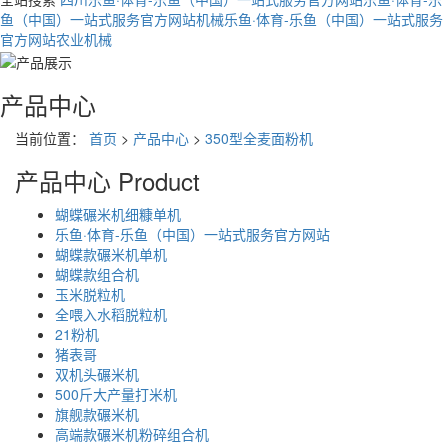
鱼（中国）一站式服务官方网站机械
乐鱼·体育-乐鱼（中国）一站式服务
官方网站农业机械
产品中心
当前位置：
首页
>
产品中心
>
350型全麦面粉机
产品中心
Product
蝴蝶碾米机细糠单机
乐鱼·体育-乐鱼（中国）一站式服务官方网站
蝴蝶款碾米机单机
蝴蝶款组合机
玉米脱粒机
全喂入水稻脱粒机
21粉机
猪表哥
双机头碾米机
500斤大产量打米机
旗舰款碾米机
高端款碾米机粉碎组合机