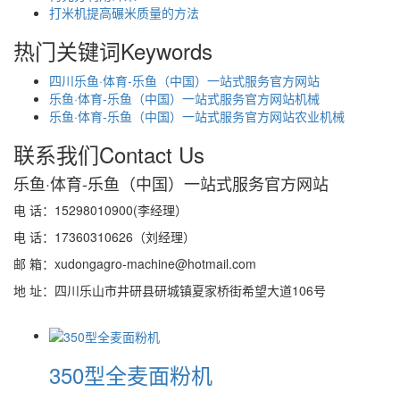
打米机提高碾米质量的方法
热门关键词
Keywords
四川乐鱼·体育-乐鱼（中国）一站式服务官方网站
乐鱼·体育-乐鱼（中国）一站式服务官方网站机械
乐鱼·体育-乐鱼（中国）一站式服务官方网站农业机械
联系我们
Contact Us
乐鱼·体育-乐鱼（中国）一站式服务官方网站
电 话：15298010900(李经理）
电 话：17360310626（刘经理）
邮 箱：xudongagro-machine@hotmail.com
地 址：四川乐山市井研县研城镇夏家桥街希望大道106号
350型全麦面粉机