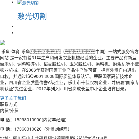
激光切割
乐鱼·体育-乐鱼（中国）一站式服务官方
网站 是一家有着31年生产和研发农业机械经验的企业。主要产品有新型
碾米机、饲料粉碎机、稻麦脱粒机、玉米脱粒机、磨粉机、磨浆机等小型
农业机械。在2006年获得国家工业产品生产许可证，拥有外贸自由进出
口权，并通过ISO9001:2008国际质量体系认证。荣获国家高新技术企
业，四川省企业质量信誉A级企业，乐山市十佳农机企业，井研县“国家专
利认证”先进企业，2017年列入四川省高成长型中小企业培育目录。
更多关于我们
联系方式
内贸/外贸
电 话：15298010900(内贸李经理）
电 话：17360310626（外贸刘经理）
地址：四川乐山市井研县研城镇夏家桥街希望大道106号