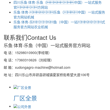
四川乐鱼·体育-乐鱼（中国）一站式服务
官方网站
乐鱼·体育-乐鱼（中国）一站式服务
官方网站机械
乐鱼·体育-乐鱼（中国）一站式
服务官方网站农业机械
联系我们
Contact Us
乐鱼·体育-乐鱼（中国）一站式服务官方网站
电 话：15298010900(李经理）
电 话：17360310626（刘经理）
邮 箱：xudongagro-machine@hotmail.com
地 址：四川乐山市井研县研城镇夏家桥街希望大道106号
厂区全景