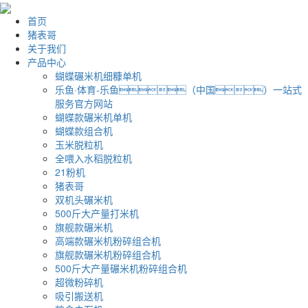
首页
猪表哥
关于我们
产品中心
蝴蝶碾米机细糠单机
乐鱼·体育-乐鱼（中国）一站式
服务官方网站
蝴蝶款碾米机单机
蝴蝶款组合机
玉米脱粒机
全喂入水稻脱粒机
21粉机
猪表哥
双机头碾米机
500斤大产量打米机
旗舰款碾米机
高端款碾米机粉碎组合机
旗舰款碾米机粉碎组合机
500斤大产量碾米机粉碎组合机
超微粉碎机
吸引搬送机