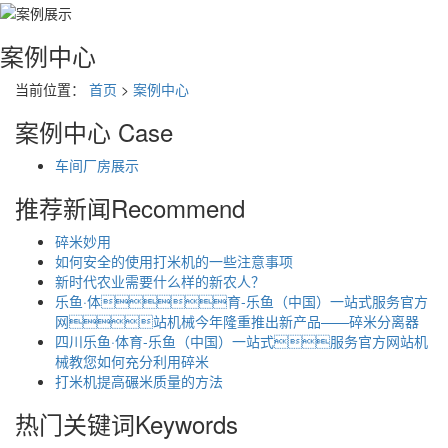
案例中心
当前位置：
首页
>
案例中心
案例中心
Case
车间厂房展示
推荐新闻
Recommend
碎米妙用
如何安全的使用打米机的一些注意事项
新时代农业需要什么样的新农人？
乐鱼·体育-乐鱼（中国）一站式服务官方
网站机械今年隆重推出新产品——碎米分离器
四川乐鱼·体育-乐鱼（中国）一站式服务官方网站机
械教您如何充分利用碎米
打米机提高碾米质量的方法
热门关键词
Keywords