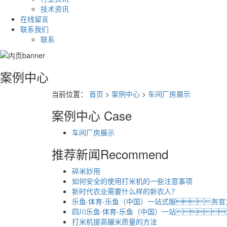
技术资讯
在线留言
联系我们
联系
案例中心
当前位置：
首页
>
案例中心
>
车间厂房展示
案例中心
Case
车间厂房展示
推荐新闻
Recommend
碎米妙用
如何安全的使用打米机的一些注意事项
新时代农业需要什么样的新农人？
乐鱼·体育-乐鱼（中国）一站式服务
四川乐鱼·体育-乐鱼（中国）一站
打米机提高碾米质量的方法