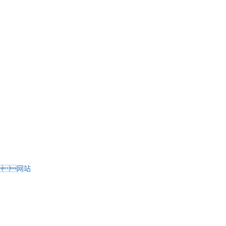
网站