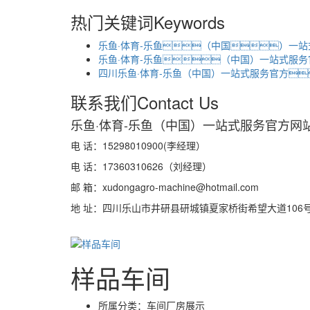
热门关键词
Keywords
乐鱼·体育-乐鱼（中国）一
乐鱼·体育-乐鱼（中国）一站式服
四川乐鱼·体育-乐鱼（中国）一站式服务官方
联系我们
Contact Us
乐鱼·体育-乐鱼（中国）一站式服务官方网
电 话：15298010900(李经理）
电 话：17360310626（刘经理）
邮 箱：xudongagro-machine@hotmail.com
地 址：四川乐山市井研县研城镇夏家桥街希望大道106
样品车间
所属分类：
车间厂房展示