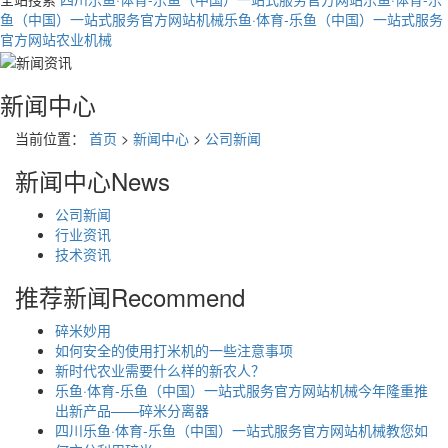
鱼（中国）一站式服务官方网站机械
乐鱼·体育-乐鱼（中国）一站式服务
官方网站农业机械
新闻中心
当前位置：
首页
>
新闻中心
>
公司新闻
新闻中心
News
公司新闻
行业资讯
技术资讯
推荐新闻
Recommend
碎米妙用
如何安全的使用打米机的一些注意事项
新时代农业需要什么样的新农人？
乐鱼·体育-乐鱼（中国）一站式服务官方网站机械今年隆重推
出新产品——碎米分离器
四川乐鱼·体育-乐鱼（中国）一站式服务官方网站机械教您如