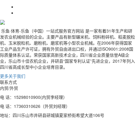
乐鱼·体育-乐鱼（中国）一站式服务官方网站 是一家有着31年生产和研
发农业机械经验的企业。主要产品有新型碾米机、饲料粉碎机、稻麦脱粒
机、玉米脱粒机、磨粉机、磨浆机等小型农业机械。在2006年获得国家
工业产品生产许可证，拥有外贸自由进出口权，并通过ISO9001:2008国
际质量体系认证。荣获国家高新技术企业，四川省企业质量信誉A级企
业，乐山市十佳农机企业，井研县“国家专利认证”先进企业，2017年列入
四川省高成长型中小企业培育目录。
更多关于我们
联系方式
内贸/外贸
电 话：15298010900(内贸李经理）
电 话：17360310626（外贸刘经理）
地址：四川乐山市井研县研城镇夏家桥街希望大道106号