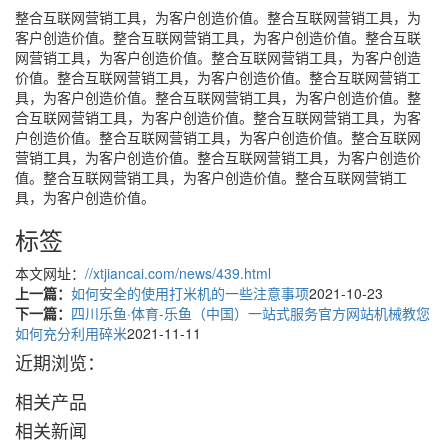
整合互联网营销工具，为客户创造价值。整合互联网营销工具，为
客户创造价值。整合互联网营销工具，为客户创造价值。整合互联
网营销工具，为客户创造价值。整合互联网营销工具，为客户创造
价值。整合互联网营销工具，为客户创造价值。整合互联网营销工
具，为客户创造价值。整合互联网营销工具，为客户创造价值。整
合互联网营销工具，为客户创造价值。整合互联网营销工具，为客
户创造价值。整合互联网营销工具，为客户创造价值。整合互联网
营销工具，为客户创造价值。整合互联网营销工具，为客户创造价
值。整合互联网营销工具，为客户创造价值。整合互联网营销工
具，为客户创造价值。
标签
本文网址：
//xtjiancai.com/news/439.html
上一篇：
如何安全的使用打米机的一些注意事项
2021-10-23
下一篇：
四川乐鱼·体育-乐鱼（中国）一站式服务官方网站机械教您
如何充分利用碎米
2021-11-11
近期浏览：
相关产品
相关新闻