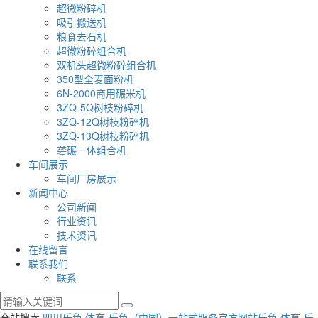
超微粉碎机
吸引搬送机
粮食去石机
超微粉碎组合机
双机头超微粉碎组合机
350型全麦面粉机
6N-2000商用碾米机
3ZQ-5Q树枝粉碎机
3ZQ-12Q树枝粉碎机
3ZQ-13Q树枝粉碎机
砻碾一体组合机
车间展示
车间厂房展示
新闻中心
公司新闻
行业资讯
技术资讯
在线留言
联系我们
联系
全站搜索
四川乐鱼·体育-乐鱼（中国）一站式服务官方网站
乐鱼·体育-乐