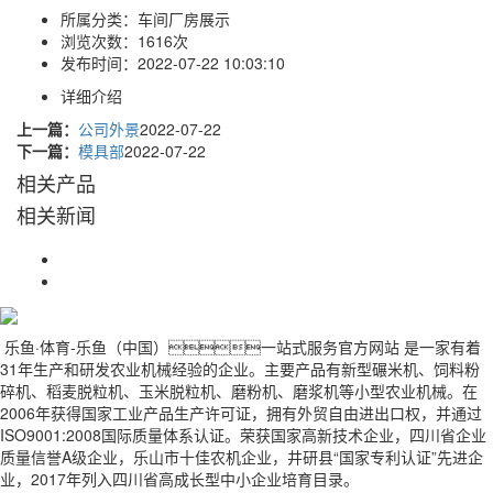
所属分类：
车间厂房展示
浏览次数：
1616次
发布时间：
2022-07-22 10:03:10
详细介绍
上一篇：
公司外景
2022-07-22
下一篇：
模具部
2022-07-22
相关产品
相关新闻
乐鱼·体育-乐鱼（中国）一站式服务官方网站 是一家有着
31年生产和研发农业机械经验的企业。主要产品有新型碾米机、饲料粉
碎机、稻麦脱粒机、玉米脱粒机、磨粉机、磨浆机等小型农业机械。在
2006年获得国家工业产品生产许可证，拥有外贸自由进出口权，并通过
ISO9001:2008国际质量体系认证。荣获国家高新技术企业，四川省企业
质量信誉A级企业，乐山市十佳农机企业，井研县“国家专利认证”先进企
业，2017年列入四川省高成长型中小企业培育目录。