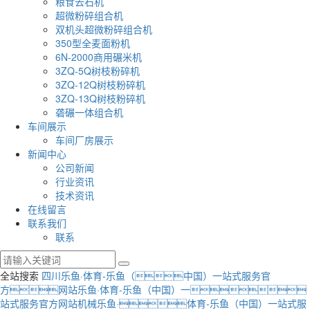
粮食去石机
超微粉碎组合机
双机头超微粉碎组合机
350型全麦面粉机
6N-2000商用碾米机
3ZQ-5Q树枝粉碎机
3ZQ-12Q树枝粉碎机
3ZQ-13Q树枝粉碎机
砻碾一体组合机
车间展示
车间厂房展示
新闻中心
公司新闻
行业资讯
技术资讯
在线留言
联系我们
联系
全站搜索
四川乐鱼·体育-乐鱼（中国）一站式服务官
方网站
乐鱼·体育-乐鱼（中国）一
站式服务官方网站机械
乐鱼·体育-乐鱼（中国）一站式服