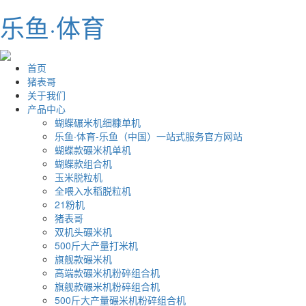
乐鱼·体育
首页
猪表哥
关于我们
产品中心
蝴蝶碾米机细糠单机
乐鱼·体育-乐鱼（中国）一站式服务官方网站
蝴蝶款碾米机单机
蝴蝶款组合机
玉米脱粒机
全喂入水稻脱粒机
21粉机
猪表哥
双机头碾米机
500斤大产量打米机
旗舰款碾米机
高端款碾米机粉碎组合机
旗舰款碾米机粉碎组合机
500斤大产量碾米机粉碎组合机