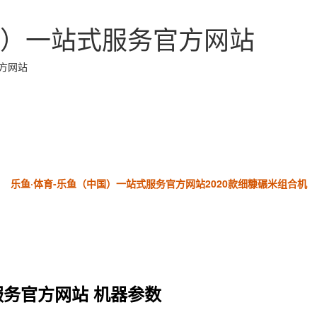
国）一站式服务官方网站
方网站
乐鱼·体育-乐鱼（中国）一站式服务官方网站2020款细糠碾米组合机
服务官方网站 机器参数