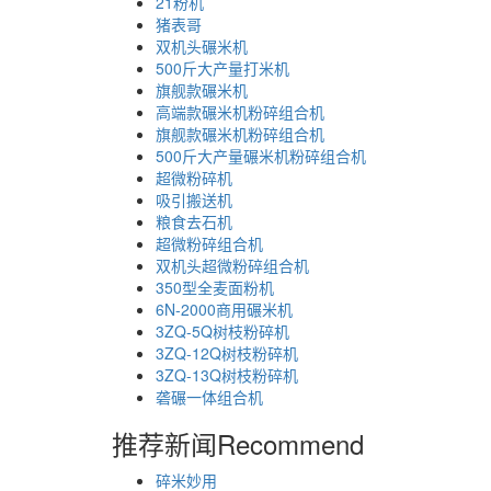
21粉机
猪表哥
双机头碾米机
500斤大产量打米机
旗舰款碾米机
高端款碾米机粉碎组合机
旗舰款碾米机粉碎组合机
500斤大产量碾米机粉碎组合机
超微粉碎机
吸引搬送机
粮食去石机
超微粉碎组合机
双机头超微粉碎组合机
350型全麦面粉机
6N-2000商用碾米机
3ZQ-5Q树枝粉碎机
3ZQ-12Q树枝粉碎机
3ZQ-13Q树枝粉碎机
砻碾一体组合机
推荐新闻
Recommend
碎米妙用