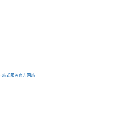
）一站式服务官方网站