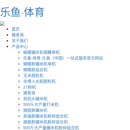
乐鱼·体育
首页
猪表哥
关于我们
产品中心
蝴蝶碾米机细糠单机
乐鱼·体育-乐鱼（中国）一站式服务官方网站
蝴蝶款碾米机单机
蝴蝶款组合机
玉米脱粒机
全喂入水稻脱粒机
21粉机
猪表哥
双机头碾米机
500斤大产量打米机
旗舰款碾米机
高端款碾米机粉碎组合机
旗舰款碾米机粉碎组合机
500斤大产量碾米机粉碎组合机