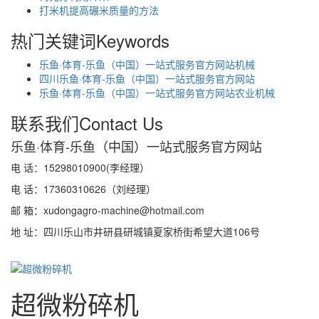
打米机提高碾米质量的方法
热门关键词
Keywords
乐鱼·体育-乐鱼（中国）一站式服务官方网站机械
四川乐鱼·体育-乐鱼（中国）一站式服务官方网站
乐鱼·体育-乐鱼（中国）一站式服务官方网站农业机械
联系我们
Contact Us
乐鱼·体育-乐鱼（中国）一站式服务官方网站
电 话：15298010900(李经理）
电 话：17360310626（刘经理）
邮 箱：xudongagro-machine@hotmail.com
地 址：四川乐山市井研县研城镇夏家桥街希望大道106号
超微粉碎机